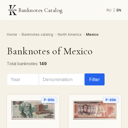
Banknotes Catalog
RU
|
EN
Home
›
Banknotes catalog
›
North America
›
Mexico
Banknotes of Mexico
Total banknotes:
149
Filter
P-86b
P-88b