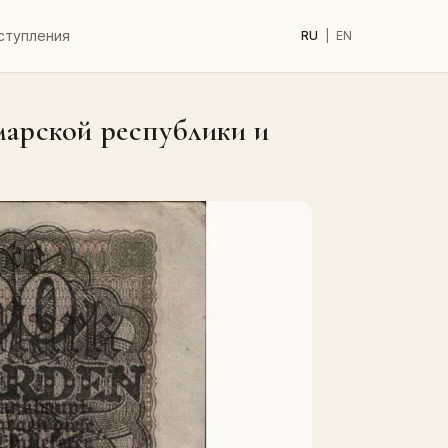
ступления
RU
|
EN
марской республики и