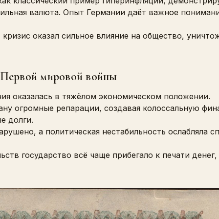
 как классический пример гиперинфляции, демонстри
ильная валюта. Опыт Германии даёт важное понимани
кризис оказал сильное влияние на общество, уничтож
 Первой мировой войны
ия оказалась в тяжёлом экономическом положении.
ану огромные репарации, создавая колоссальную фина
е долги.
рушено, а политическая нестабильность ослабляла с
ств государство всё чаще прибегало к печати денег,