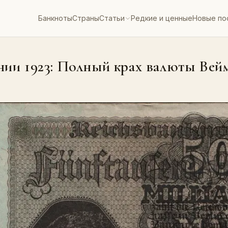
Банкноты
Страны
Статьи
Редкие и ценные
Новые по
ии 1923: Полный крах валюты Вей