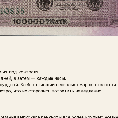
 из-под контроля.
дней, а затем — каждые часы.
сурдной. Хлеб, стоивший несколько марок, стал стои
стро, что их старались потратить немедленно.
ермания выпускала банкноты всё более крупных номин