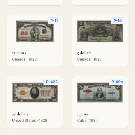
P-11
P-NL
25 cents
5 dollars
Canada · 1923
Canada · 1925
P-422
P-69a
20 dollars
1 pesos
United States · 1928
Cuba · 1934