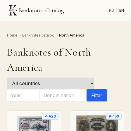
Banknotes Catalog
RU
|
EN
Home
›
Banknotes catalog
›
North America
Banknotes of North
America
Filter
P-A23
P-160