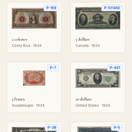
P-159
P-S1145E
2 colones
5 dollars
Costa Rica · 1934
Canada · 1934
P-7
P-431
5 francs
20 dollars
Guadeloupe · 1934
United States · 1934
P-38
P-5