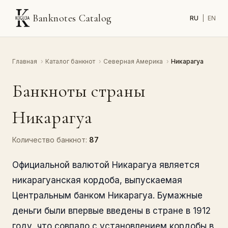
Banknotes Catalog
RU
|
EN
Главная
›
Каталог банкнот
›
Северная Америка
›
Никарагуа
Банкноты страны
Никарагуа
Количество банкнот:
87
Официальной валютой Никарагуа является
никарагуанская кордоба, выпускаемая
Центральным банком Никарагуа. Бумажные
деньги были впервые введены в стране в 1912
году, что совпало с установлением кордобы в