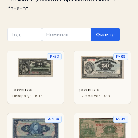
банкнот.
Фильтр
P-52
P-89
10 centavos
50 centavos
Никарагуа · 1912
Никарагуа · 1938
P-90a
P-92