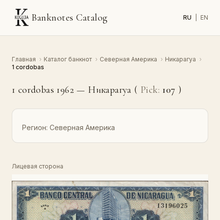
Banknotes Catalog
RU
|
EN
Главная
›
Каталог банкнот
›
Северная Америка
›
Никарагуа
›
1 cordobas
1 cordobas 1962 — Никарагуа (
Pick:
107
)
Регион:
Северная Америка
Лицевая сторона