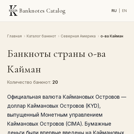
Banknotes Catalog
RU
|
EN
Главная
›
Каталог банкнот
›
Северная Америка
›
о-ва Кайман
Банкноты страны о-ва
Кайман
Количество банкнот:
20
Официальная валюта Каймановых Островов —
доллар Каймановых Островов (KYD),
выпущенный Монетным управлением
Каймановых Островов (CIMA). Бумажные
деньги были впервые введены на Каймановых