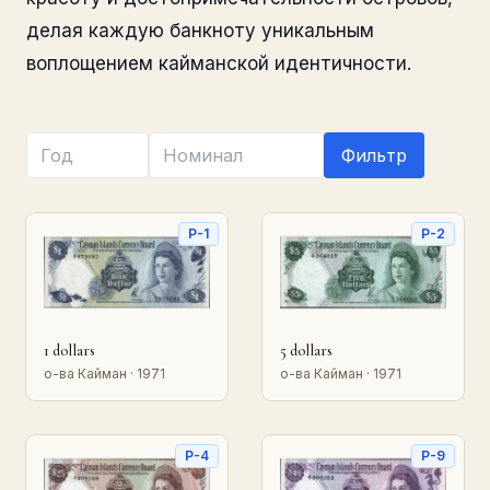
делая каждую банкноту уникальным
воплощением кайманской идентичности.
Фильтр
P-1
P-2
1 dollars
5 dollars
о-ва Кайман · 1971
о-ва Кайман · 1971
P-4
P-9