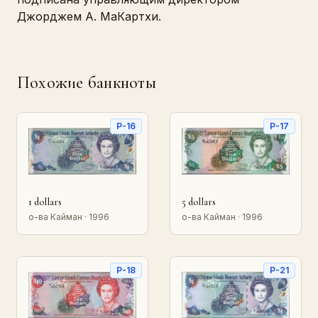
Джорджем А. МаКартхи.
Похожие банкноты
P-16
P-17
1 dollars
5 dollars
о-ва Кайман · 1996
о-ва Кайман · 1996
P-18
P-21