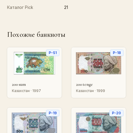
Каталог Pick
21
Похожие банкноты
P-S1
P-18
200 sum
200 tenge
Казахстан · 1997
Казахстан · 1999
P-19
P-20