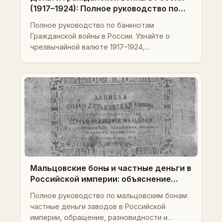
(1917–1924): Полное руководство по
чрезвычайным банкнотам,
Полное руководство по банкнотам
гиперинфляции, региональным
Гражданской войны в России. Узнайте о
выпускам, стоимости, Pick-номерам и
чрезвычайной валюте 1917–1924,
продвинутым стратегиям
гиперинфляции, редких региональных
коллекционирования
выпусках, Pick-номерах, стоимости и
профессиональных стратегиях
коллекционирования.
Мальцовские боны и частные деньги в
Российской империи: объяснение
каталога мальцовских бон
Полное руководство по мальцовским бонам:
частные деньги заводов в Российской
империи, обращение, разновидности и