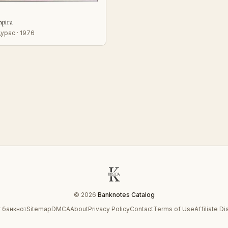
mpira
урас · 1976
© 2026
Banknotes Catalog
 банкнот
Sitemap
DMCA
About
Privacy Policy
Contact
Terms of Use
Affiliate D