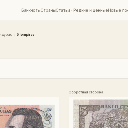
Банкноты
Страны
Статьи
Редкие и ценные
Новые по
ндурас
›
5 lempiras
Оборотная сторона