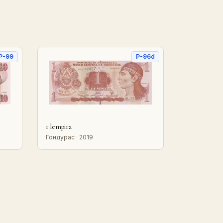
P-99
P-96d
1 lempira
Гондурас · 2019