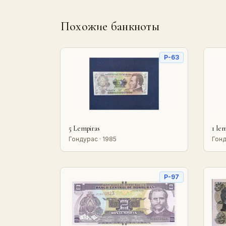
Похожие банкноты
P-63
5 Lempiras
1 le
Гондурас · 1985
Гонд
P-97