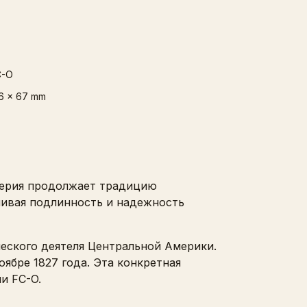
C-O
6 x 67 mm
 серия продолжает традицию
чивая подлинность и надежность
еского деятеля Центральной Америки.
ябре 1827 года. Эта конкретная
и FC-O.