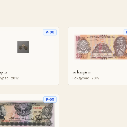
P-96
mpira
10 lempiras
урас · 2012
Гондурас · 2019
P-59