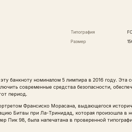
Типография
F
Размер
15
эту банкноту номиналом 5 лимпира в 2016 году. Эта
ключить современные средства безопасности, обеспе
тот период.
ортретом Франсиско Морасана, выдающегося историч
цию Битвы при Ла-Тринидад, которая произошла в но
ер Пик 98, была напечатана в проверенной типографи