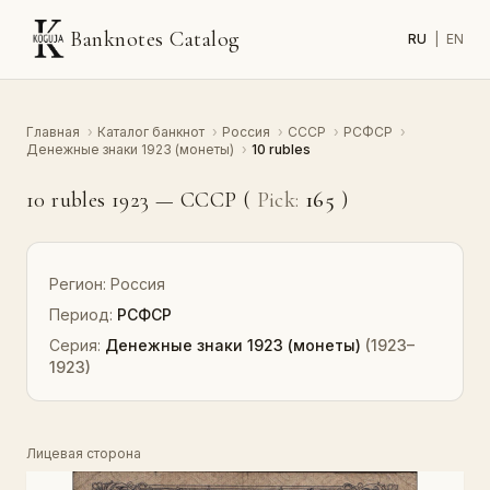
Banknotes Catalog
RU
|
EN
Главная
›
Каталог банкнот
›
Россия
›
СССР
›
РСФСР
›
Денежные знаки 1923 (монеты)
›
10 rubles
10 rubles 1923 — СССР (
Pick:
165
)
Регион:
Россия
Период:
РСФСР
Серия:
Денежные знаки 1923 (монеты)
(1923–
1923)
Лицевая сторона