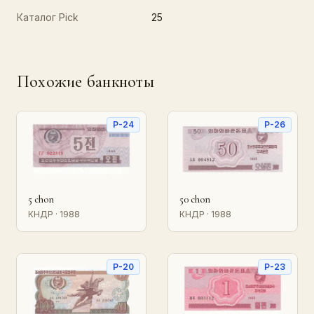
Каталог Pick
25
Похожие банкноты
P-24
P-26
5 chon
50 chon
КНДР · 1988
КНДР · 1988
P-20
P-23