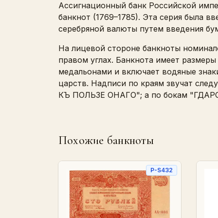
Ассигнационный банк Российской импер
банкнот (1769–1785). Эта серия была вв
серебряной валюты путем введения бу
На лицевой стороне банкноты номинал
правом углах. Банкнота имеет размеры 
медальонами и включает водяные знаки
царств. Надписи по краям звучат сле
КЪ ПОЛЬЗЕ ОНАГО"; а по бокам "ГДА
Похожие банкноты
P-S432