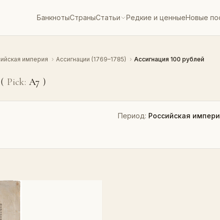
Банкноты
Страны
Статьи
Редкие и ценные
Новые по
ийская империя
›
Ассигнации (1769–1785)
›
Ассигнация 100 рублей
 (
Pick:
A7
)
Период:
Российская импер
)