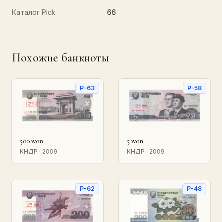
Каталог Pick
66
Похожие банкноты
P-63
P-58
500 won
5 won
КНДР · 2009
КНДР · 2009
P-62
P-48