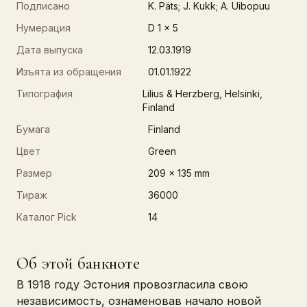
Подписано
K. Päts; J. Kukk; A. Uibopuu
Нумерация
D 1 x 5
Дата выпуска
12.03.1919
Изъята из обращения
01.01.1922
Типография
Lilius & Herzberg, Helsinki,
Finland
Бумага
Finland
Цвет
Green
Размер
209 x 135 mm
Тираж
36000
Каталог Pick
14
Об этой банкноте
В 1918 году Эстония провозгласила свою
независимость, ознаменовав начало новой