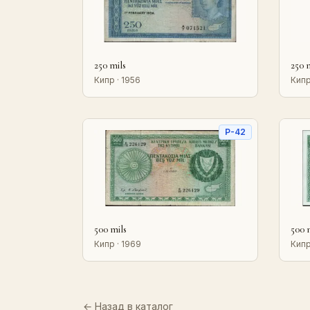
250 mils
250 
Кипр · 1956
Кипр
P-42
500 mils
500 
Кипр · 1969
Кипр
← Назад в каталог