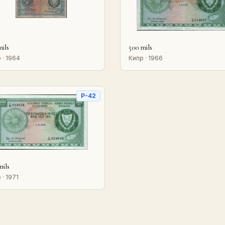
mils
500 mils
 · 1964
Кипр · 1966
P-42
mils
 · 1971