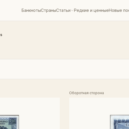
Банкноты
Страны
Статьи
Редкие и ценные
Новые по
ls
Оборотная сторона