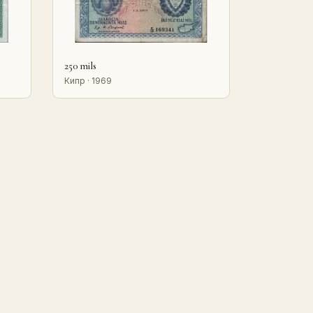
250 mils
Кипр · 1969