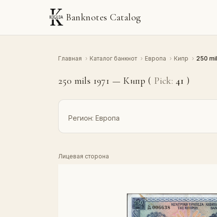
Banknotes Catalog
Главная
›
Каталог банкнот
›
Европа
›
Кипр
›
250 mi
250 mils 1971 — Кипр (
Pick:
41
)
Регион:
Европа
Лицевая сторона