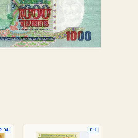
P-34
P-1