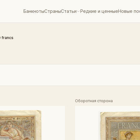
Банкноты
Страны
Статьи
Редкие и ценные
Новые по
 francs
Оборотная сторона