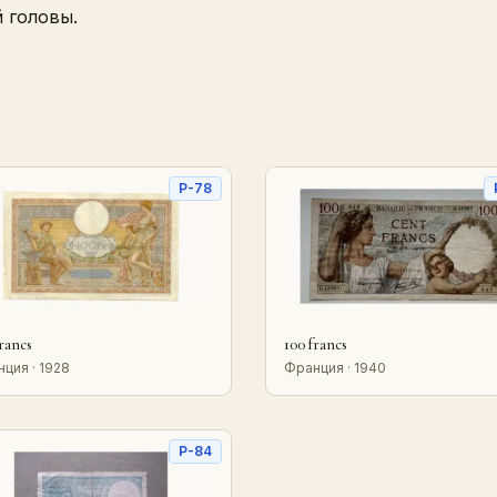
 головы.
P-78
francs
100 francs
ция · 1928
Франция · 1940
P-84