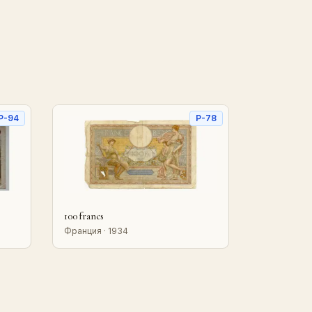
P-94
P-78
100 francs
Франция · 1934