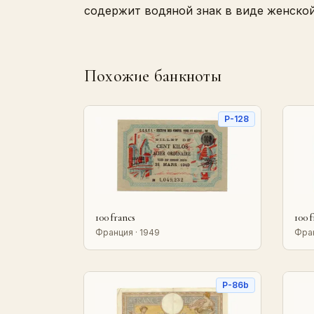
содержит водяной знак в виде женской
Похожие банкноты
P-128
100 francs
100 
Франция · 1949
Фран
P-86b