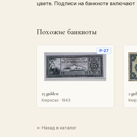
цвете. Подписи на банкноте включают G
Похожие банкноты
P-27
25 gulden
2 gu
Кюрасао · 1943
Кюра
← Назад в каталог