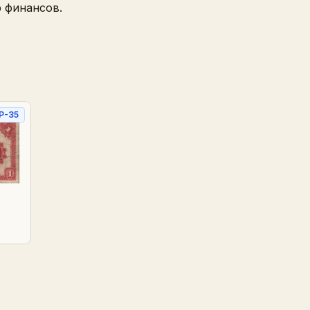
р финансов.
P-35