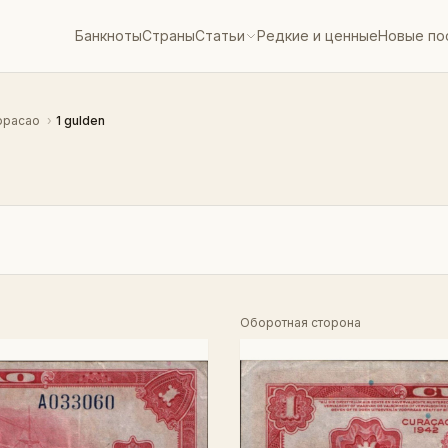
Банкноты
Страны
Статьи
Редкие и ценные
Новые по
юрасао
›
1 gulden
Оборотная сторона