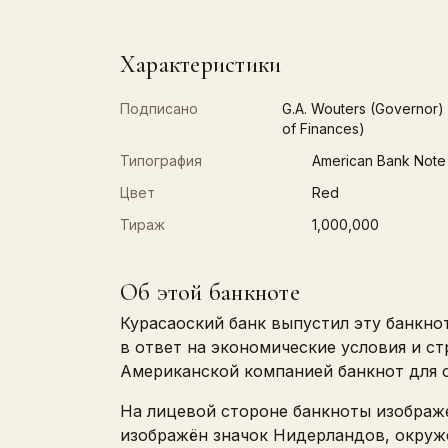
Характеристики
Подписано
G.A. Wouters (Governor) a
of Finances)
Типография
American Bank Not
Цвет
Red
Тираж
1,000,000
Об этой банкноте
Курасаоский банк выпустил эту банкно
в ответ на экономические условия и с
Американской компанией банкнот для о
На лицевой стороне банкноты изображе
изображён значок Нидерландов, окружё