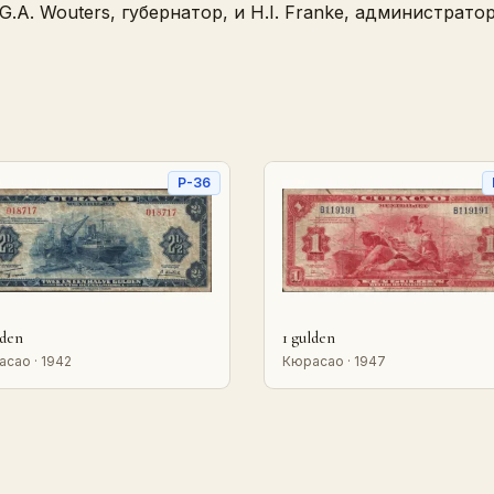
.A. Wouters, губернатор, и H.I. Franke, администрато
P-36
lden
1 gulden
сао · 1942
Кюрасао · 1947